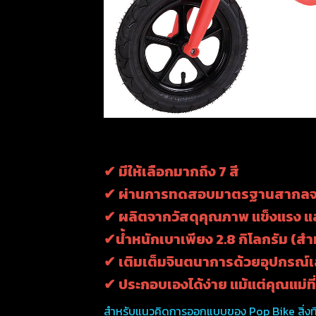
✔ มีให้เลือกมากถึง 7 สี
✔ ผ่านการทดสอบมาตรฐานสากลจากย
✔ ผลิตจากวัสดุคุณภาพ แข็งแรง แล
✔น้ำหนักเบาเพียง 2.8 กิโลกรัม (ส
✔ เติมเต็มจินตนาการด้วยอุปกรณ์
✔ ประกอบเองได้ง่าย แม้แต่คุณแม่ท
สำหรับแนวคิดการออกแบบของ Pop Bike สิ่งที่